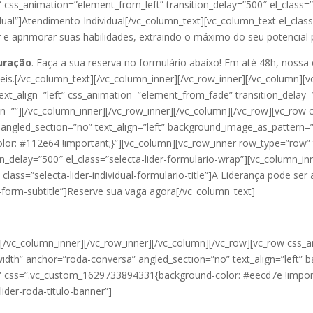
t” css_animation=”element_from_left” transition_delay=”500″ el_class=
ividual”]Atendimento Individual[/vc_column_text][vc_column_text el_clas
r e aprimorar suas habilidades, extraindo o máximo do seu potencial 
uração
. Faça a sua reserva no formulário abaixo! Em até 48h, noss
is.[/vc_column_text][/vc_column_inner][/vc_row_inner][/vc_column][
text_align=”left” css_animation=”element_from_fade” transition_delay
n=””][/vc_column_inner][/vc_row_inner][/vc_column][/vc_row][vc_row
 angled_section=”no” text_align=”left” background_image_as_pattern=
: #112e64 !important;}”][vc_column][vc_row_inner row_type=”row” typ
_delay=”500″ el_class=”selecta-lider-formulario-wrap”][vc_column_inn
class=”selecta-lider-individual-formulario-title”]A Liderança pode ser
al-form-subtitle”]Reserve sua vaga agora[/vc_column_text]
][/vc_column_inner][/vc_row_inner][/vc_column][/vc_row][vc_row css_
_width” anchor=”roda-conversa” angled_section=”no” text_align=”left
” css=”.vc_custom_1629733894331{background-color: #eecd7e !impor
lider-roda-titulo-banner”]