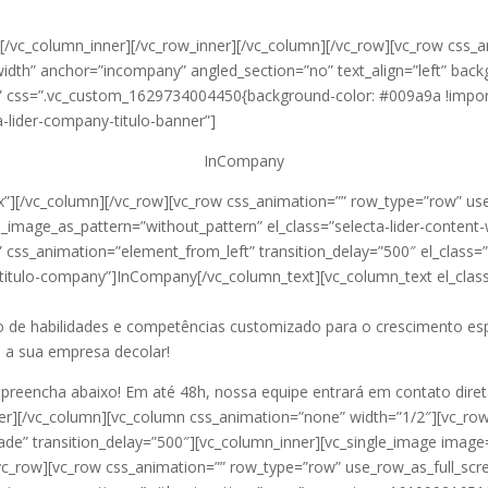
][/vc_column_inner][/vc_row_inner][/vc_column][/vc_row][vc_row css_
_width” anchor=”incompany” angled_section=”no” text_align=”left” ba
” css=”.vc_custom_1629734004450{background-color: #009a9a !impor
a-lider-company-titulo-banner”]
InCompany
”][/vc_column][/vc_row][vc_row css_animation=”” row_type=”row” use
d_image_as_pattern=”without_pattern” el_class=”selecta-lider-content
t” css_animation=”element_from_left” transition_delay=”500″ el_class=
row titulo-company”]InCompany[/vc_column_text][vc_column_text el_clas
de habilidades e competências customizado para o crescimento esp
a a sua empresa decolar!
 preencha abaixo! Em até 48h, nossa equipe entrará em contato dir
ner][/vc_column][vc_column css_animation=”none” width=”1/2″][vc_row
ade” transition_delay=”500″][vc_column_inner][vc_single_image image
/vc_row][vc_row css_animation=”” row_type=”row” use_row_as_full_scr