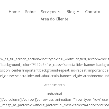
Home
Sobre
Serviços
Blog
Contato
Área do Cliente
w_as_full_screen_section=”no” type=”full_width” angled_section=”no”
 background_color=”#112e64″ el_class=”selecta-lider-banner-backgr
ion: center !important;background-repeat: no-repeat !important;bac
_class=”selecta-lider-individual-titulo-banner” el_id=”atendimento-ind
Atendimento
Individual
][/vc_column][/vc_row][vc_row css_animation=”” row_type=”row” use_
d_image_as_pattern=”without_pattern” el_class=”selecta-lider-content