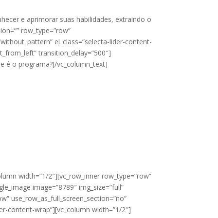
hecer e aprimorar suas habilidades, extraindo o
tion=”” row_type=”row”
ithout_pattern” el_class=”selecta-lider-content-
_from_left” transition_delay=”500″]
 que é o programa?[/vc_column_text]
olumn width=”1/2″][vc_row_inner row_type=”row”
ngle_image image=”8789″ img_size=”full”
ow” use_row_as_full_screen_section=”no”
ider-content-wrap”][vc_column width=”1/2″]