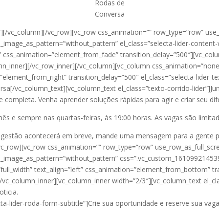
Rodas de
Conversa
][/vc_column][/vc_row][vc_row css_animation=”” row_type=”row” use_
d_image_as_pattern=”without_pattern” el_class=”selecta-lider-content
ft” css_animation=”element_from_fade” transition_delay=”500″][vc_co
umn_inner][/vc_row_inner][/vc_column][vc_column css_animation=”non
n=”element_from_right” transition_delay=”500″ el_class=”selecta-lider
versa[/vc_column_text][vc_column_text el_class=”texto-corrido-lider”]
e completa. Venha aprender soluções rápidas para agir e criar seu dif
 e sempre nas quartas-feiras, às 19:00 horas. As vagas são limitad
a gestão acontecerá em breve, mande uma mensagem para a gente pa
/vc_row][vc_row css_animation=”” row_type=”row” use_row_as_full_scr
nd_image_as_pattern=”without_pattern” css=”.vc_custom_161099214539
ull_width” text_align=”left” css_animation=”element_from_bottom” tran
/vc_column_inner][vc_column_inner width=”2/3″][vc_column_text el_clas
ticia.
ta-lider-roda-form-subtitle”]Crie sua oportunidade e reserve sua vag