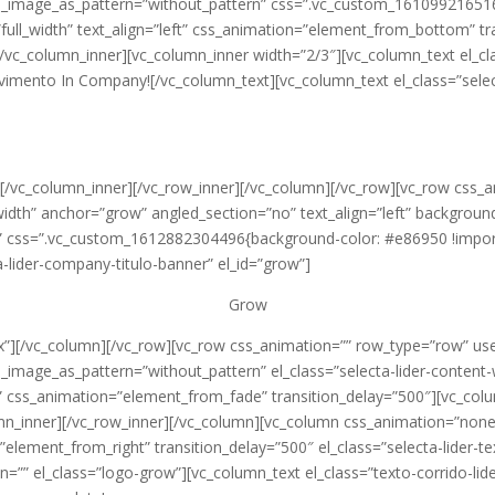
nd_image_as_pattern=”without_pattern” css=”.vc_custom_161099216516
ull_width” text_align=”left” css_animation=”element_from_bottom” tran
/vc_column_inner][vc_column_inner width=”2/3″][vc_column_text el_cl
vimento In Company![/vc_column_text][vc_column_text el_class=”sele
][/vc_column_inner][/vc_row_inner][/vc_column][/vc_row][vc_row css_
_width” anchor=”grow” angled_section=”no” text_align=”left” backgro
” css=”.vc_custom_1612882304496{background-color: #e86950 !impor
a-lider-company-titulo-banner” el_id=”grow”]
Grow
”][/vc_column][/vc_row][vc_row css_animation=”” row_type=”row” use
d_image_as_pattern=”without_pattern” el_class=”selecta-lider-content
ft” css_animation=”element_from_fade” transition_delay=”500″][vc_co
umn_inner][/vc_row_inner][/vc_column][vc_column css_animation=”non
n=”element_from_right” transition_delay=”500″ el_class=”selecta-lider
=”” el_class=”logo-grow”][vc_column_text el_class=”texto-corrido-lid