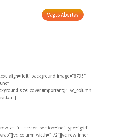
Vagas Abertas
 text_align=”left” background_image=”8795″
ound”
kground-size: cover !important;}”][vc_column]
ividual”]
row_as_full_screen_section=”no” type=”grid”
-wrap”][vc_column width=”1/2″][vc_row_inner