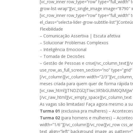
[vc_row_inner row_type=”row” type=”full_width” t
grow-list-wrap”][vc_single_image image=”8790″ i
[vc_row_inner row_type=”row” type=”full_width” 
el_class=”selecta-lider-grow-subtitle-list”]Cont
Flexibilidade
– Comunicação Assertiva | Escuta afetiva
– Solucionar Problemas Complexos
– Inteligência Emocional
– Tomada de Decisões
– Gestão de Pessoas e crise[/vc_column_text][/
use_row_as_full_screen_section=”no” type=”grid”
[/vc_column][vc_column width=”2/3″][vc_column
meses criada para quem quer de forma rápida tri
[vc_raw_html]JTNDZGl2JTIwc3R5bGUlM0QlM
[/vc_raw_html][vc_empty_space][vc_column_text e
As vagas são limitadas! Faça agora mesmo a sua
Turma 01
(exclusiva pra mulheres) – Acontec
Turma 02
(para homens e mulheres) – Acontec
width=”1/6″][/vc_column][/vc_row][vc_row css_a
text_align=”left” background_image_as_pattern