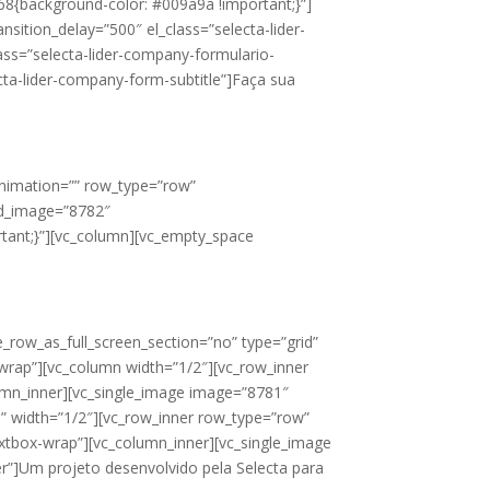
8{background-color: #009a9a !important;}”]
sition_delay=”500″ el_class=”selecta-lider-
ass=”selecta-lider-company-formulario-
cta-lider-company-form-subtitle”]Faça sua
animation=”” row_type=”row”
und_image=”8782″
tant;}”][vc_column][vc_empty_space
_row_as_full_screen_section=”no” type=”grid”
-wrap”][vc_column width=”1/2″][vc_row_inner
lumn_inner][vc_single_image image=”8781″
e” width=”1/2″][vc_row_inner row_type=”row”
-textbox-wrap”][vc_column_inner][vc_single_image
er”]Um projeto desenvolvido pela Selecta para