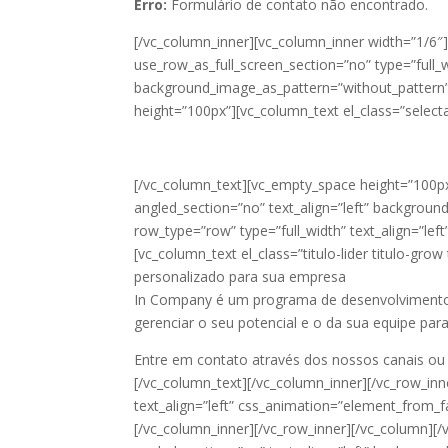
Erro:
Formulário de contato não encontrado.
[/vc_column_inner][vc_column_inner width=”1/6″
use_row_as_full_screen_section=”no” type=”full
background_image_as_pattern=”without_pattern
height=”100px”][vc_column_text el_class=”select
[/vc_column_text][vc_empty_space height=”100px
angled_section=”no” text_align=”left” backgroun
row_type=”row” type=”full_width” text_align=”lef
[vc_column_text el_class=”titulo-lider titulo-g
personalizado para sua empresa
In Company é um programa de desenvolvimento 
gerenciar o seu potencial e o da sua equipe par
Entre em contato através dos nossos canais ou
[/vc_column_text][/vc_column_inner][/vc_row_in
text_align=”left” css_animation=”element_from_f
[/vc_column_inner][/vc_row_inner][/vc_column][