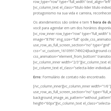
row_type=”row” type=”full_width” text_align=”lef
[vc_column_text el_class=”titulo-lider titulo-ind
protagonismo na sua vida e carreira, reconhece
Os atendimentos são online e tem
1 hora de d
você para agendar em um dos horários disponíve
[vc_row_inner row_type=”row” type=”full_width” 
image=”8796″ img_size=”full” qode_css_animatio
use_row_as_full_screen_section=”no” type=”grid”
css=”.vc_custom_1610991749024{background-color
css_animation=”element_from_bottom” transition
[vc_column_inner width=”2/3″][vc_column_text el_
[vc_column_text el_class=”selecta-lider-individu
Erro:
Formulário de contato não encontrado.
[/vc_column_inner][vc_column_inner width=”1/6″
use_row_as_full_screen_section=”no” type=”full
background_image_as_pattern=”without_pattern
height=”60px”][vc_column_text el_class=”selecta-