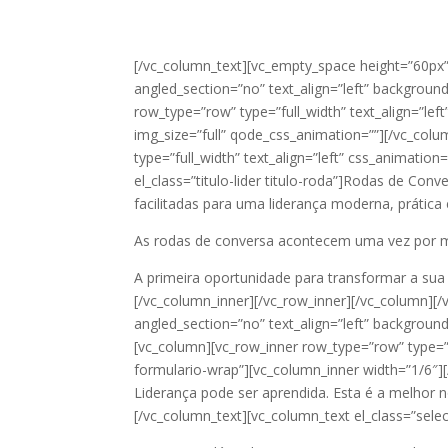
[/vc_column_text][vc_empty_space height=”60px”
angled_section=”no” text_align=”left” backgroun
row_type=”row” type=”full_width” text_align=”le
img_size=”full” qode_css_animation=””][/vc_col
type=”full_width” text_align=”left” css_animatio
el_class=”titulo-lider titulo-roda”]Rodas de Con
facilitadas para uma liderança moderna, prática 
As rodas de conversa acontecem uma vez por mês
A primeira oportunidade para transformar a su
[/vc_column_inner][/vc_row_inner][/vc_column][
angled_section=”no” text_align=”left” backgrou
[vc_column][vc_row_inner row_type=”row” type=”f
formulario-wrap”][vc_column_inner width=”1/6″][
Liderança pode ser aprendida. Esta é a melhor no
[/vc_column_text][vc_column_text el_class=”selec