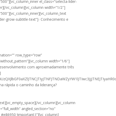
500″][vc_column_inner el_class=”selecta-lider-
er][/vc_column][vc_column width=”1/2″]
y=”500″][vc_column_inner][vc_column_text
ider-grow-subtitle-text”]- Conhecimento e
imation=”” row_type=”row”
”without_pattern”][vc_column width=”1/6″]
e desenvolvimento com aproximadamente três
]
biUzQXJlbGF0aXZlJTNCJTIyJTNFJTNDaWZyYW1lJTIwc3JjJTNEJTI
rma rápida o caminho da liderança?
xt][vc_empty_space][/vc_column][vc_column
=”full_width” angled_section=”no”
 #e86950 !important;}”][vc_column]