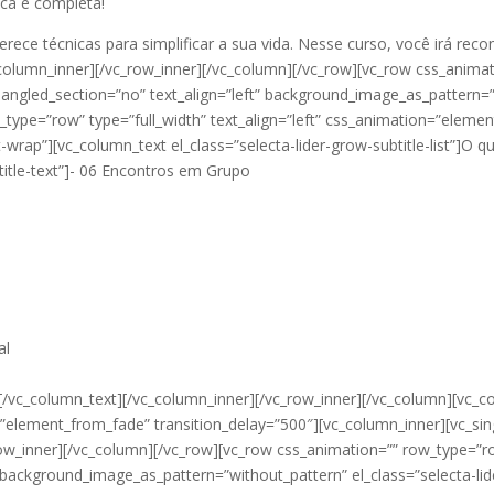
ca e completa!
e técnicas para simplificar a sua vida. Nesse curso, você irá recon
column_inner][/vc_row_inner][/vc_column][/vc_row][vc_row css_anima
 angled_section=”no” text_align=”left” background_image_as_pattern=”w
type=”row” type=”full_width” text_align=”left” css_animation=”element
st-wrap”][vc_column_text el_class=”selecta-lider-grow-subtitle-list”]O
title-text”]- 06 Encontros em Grupo
al
/vc_column_text][/vc_column_inner][/vc_row_inner][/vc_column][vc_c
on=”element_from_fade” transition_delay=”500″][vc_column_inner][vc_si
ow_inner][/vc_column][/vc_row][vc_row css_animation=”” row_type=”r
t” background_image_as_pattern=”without_pattern” el_class=”selecta-l