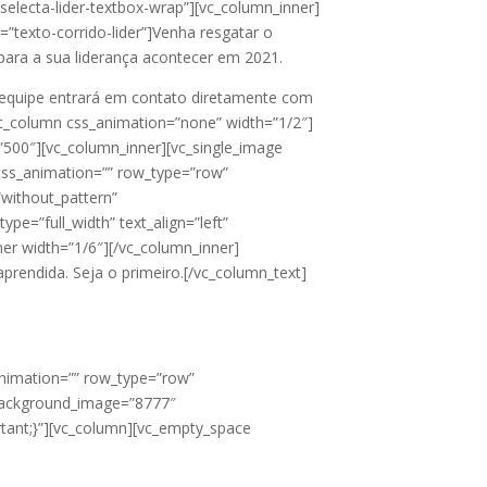
”selecta-lider-textbox-wrap”][vc_column_inner]
s=”texto-corrido-lider”]Venha resgatar o
para a sua liderança acontecer em 2021.
a equipe entrará em contato diretamente com
vc_column css_animation=”none” width=”1/2″]
=”500″][vc_column_inner][vc_single_image
 css_animation=”” row_type=”row”
”without_pattern”
e=”full_width” text_align=”left”
er width=”1/6″][/vc_column_inner]
 aprendida. Seja o primeiro.[/vc_column_text]
animation=”” row_type=”row”
” background_image=”8777″
tant;}”][vc_column][vc_empty_space