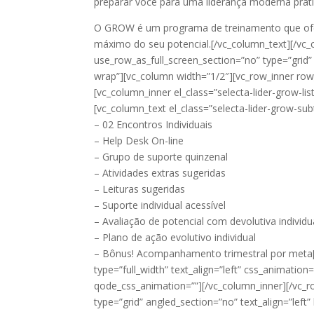
preparar você para uma liderança moderna práti
O GROW é um programa de treinamento que oferec
máximo do seu potencial.[/vc_column_text][/vc_
use_row_as_full_screen_section=”no” type=”grid”
wrap”][vc_column width=”1/2″][vc_row_inner row_
[vc_column_inner el_class=”selecta-lider-grow-li
[vc_column_text el_class=”selecta-lider-grow-sub
– 02 Encontros Individuais
– Help Desk On-line
– Grupo de suporte quinzenal
– Atividades extras sugeridas
– Leituras sugeridas
– Suporte individual acessível
– Avaliação de potencial com devolutiva individu
– Plano de ação evolutivo individual
– Bônus! Acompanhamento trimestral por meta[
type=”full_width” text_align=”left” css_animati
qode_css_animation=””][/vc_column_inner][/vc_r
type=”grid” angled_section=”no” text_align=”lef