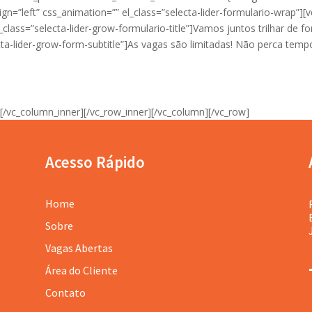
ign=”left” css_animation=”” el_class=”selecta-lider-formulario-wrap”]
class=”selecta-lider-grow-formulario-title”]Vamos juntos trilhar de 
ecta-lider-grow-form-subtitle”]As vagas são limitadas! Não perca tem
[/vc_column_inner][/vc_row_inner][/vc_column][/vc_row]
Acesso Rápido
Home
Sobre
Vagas Abertas
Área do Cliente
Contato