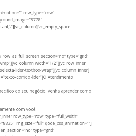
animation=”” row_type=”row”
ckground_image=”8778″
tant;}”][vc_column][vc_empty_space
_row_as_full_screen_section=”no” type=”grid”
-wrap”][vc_column width=”1/2″][vc_row_inner
”selecta-lider-textbox-wrap”][vc_column_inner]
s=”texto-corrido-lider”]O Atendimento
ecifico do seu negócio. Venha aprender como
etamente com você.
_inner row_type=”row” type=”full_width”
=”8835″ img_size=”full” qode_css_animation=””]
een_section=”no” type=”grid”