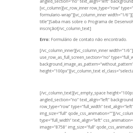
angled_section=”no” text_align=”left” backgrou
[vc_column][vc_row_inner row_type=”row” type=”f
formulario-wrap”][vc_column_inner width=”1/6″][
title”]Saiba mais sobre o Programa de Desenvol
inscrição![/vc_column_text]
Erro:
Formulário de contato não encontrado.
[/vc_column_inner][vc_column_inner width=”1/6″
use_row_as_full_screen_section=”no” type=”full
background_image_as_pattern=”without_pattern
height=”100px”][vc_column_text el_class=”select
[/vc_column_text][vc_empty_space height=”100px
angled_section=”no” text_align=”left” backgroun
row_type=”row” type=”full_width” text_align=”le
img_size=”full” qode_css_animation=””][/vc_col
type=”full_width” text_align=”left” css_animatio
image=”8758″ img_size=”full” qode_css_animation