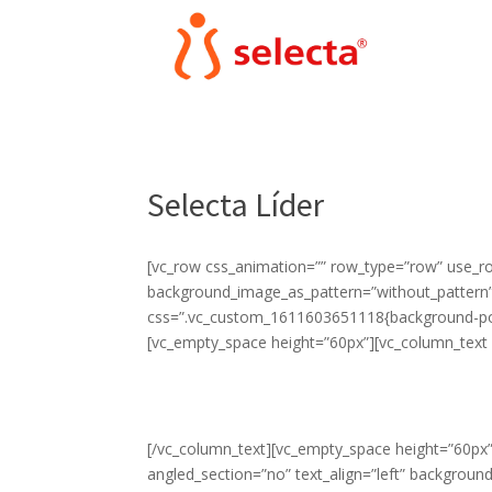
Selecta Líder
[vc_row css_animation=”” row_type=”row” use_ro
background_image_as_pattern=”without_pattern”
css=”.vc_custom_1611603651118{background-posit
[vc_empty_space height=”60px”][vc_column_text el
[/vc_column_text][vc_empty_space height=”60px”
angled_section=”no” text_align=”left” backgroun