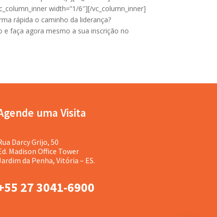
[vc_column_inner width=”1/6″][/vc_column_inner]
forma rápida o caminho da liderança?
po e faça agora mesmo a sua inscrição no
Agende uma Visita
Rua Darcy Grijo, 50
Ed. Madison Office Tower
Jardim da Penha, Vitória – ES.
+55 27 3041-6900