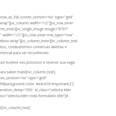
row_as_full_screen_section=”no” type=”grid”
-wrap”][vc_column width=”1/2″][vc_row_inner
lumn_inner][vc_single_image image=”8797″
e” width=”1/2″][vc_row_inner row_type=”row”
-textbox-wrap”][vc_column_inner][vc_column_text
Juntos, conduziremos conversas abertas e
erencial para ser reconhecido.
as! Acelere seu processo e reserve sua vaga.
ra saber mais![/vc_column_text]
een_section=”no” type=”grid”
9{background-color: #edcd7d !important;}”]
sition_delay=”500″ el_class=”selecta-lider-
s=”selecta-lider-roda-formulario-title”]A
a![/vc_column_text]