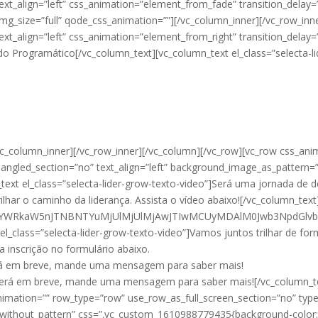
ext_align=”left” css_animation=”element_from_fade” transition_delay=”
mg_size=”full” qode_css_animation=””][/vc_column_inner][/vc_row_inn
text_align=”left” css_animation=”element_from_right” transition_dela
eúdo Programático[/vc_column_text][vc_column_text el_class=”selecta-l
vc_column_inner][/vc_row_inner][/vc_column][/vc_row][vc_row css_an
 angled_section=”no” text_align=”left” background_image_as_pattern=
_text el_class=”selecta-lider-grow-texto-video”]Será uma jornada d
lhar o caminho da liderança. Assista o vídeo abaixo![/vc_column_text
jJwYWRkaW5nJTNBNTYuMjUlMjUlMjAwJTIwMCUyMDAlM0Jwb3NpdGlv
l_class=”selecta-lider-grow-texto-video”]Vamos juntos trilhar de fo
 inscrição no formulário abaixo.
erá em breve, mande uma mensagem para saber mais!
erá em breve, mande uma mensagem para saber mais![/vc_column_te
nimation=”” row_type=”row” use_row_as_full_screen_section=”no” type
=”without_pattern” css=”.vc_custom_1610988779435{background-color: