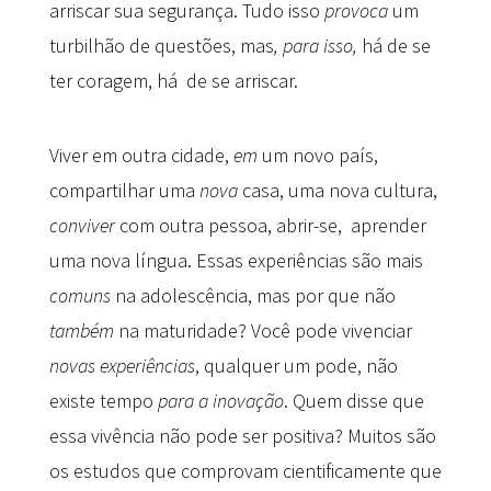
arriscar sua segurança. Tudo isso
provoca
um
turbilhão de questões, mas
, para isso,
há de se
ter coragem, há de se arriscar.
Viver em outra cidade,
em
um novo país,
compartilhar uma
nova
casa, uma nova cultura,
conviver
com outra pessoa, abrir-se, aprender
uma nova língua. Essas experiências são mais
comuns
na adolescência, mas por que não
tamb
é
m
na maturidade? Você pode vivenciar
novas experi
ê
ncias
, qualquer um pode, não
existe tempo
para a inova
çã
o
. Quem disse que
essa vivência não pode ser positiva? Muitos são
os estudos que comprovam cientificamente que