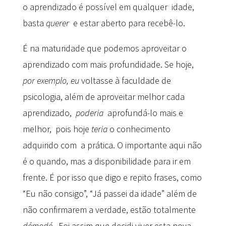
o aprendizado é possível em qualquer idade,
basta
querer
e estar aberto para recebê-lo.
É na maturidade que podemos aproveitar o
aprendizado com mais profundidade. Se hoje,
por exemplo,
eu
voltasse à faculdade de
psicologia, além de aproveitar melhor cada
aprendizado,
poderia
aprofundá-lo mais e
melhor, pois hoje
teria
o conhecimento
adquirido com a prática. O importante aqui não
é o quando, mas a disponibilidade para ir em
frente. É por isso que digo e repito frases, como
“Eu não consigo”, “Já passei da idade” além de
não confirmarem a verdade, estão totalmente
d
é
mod
é
. Foi assim que decidi viver esta nova