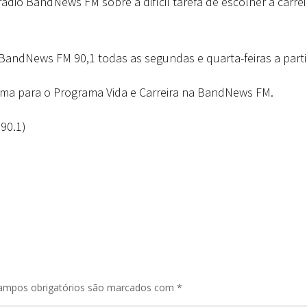
io BandNews FM sobre a difícil tarefa de escolher a carreir
 BandNews FM 90,1 todas as segundas e quarta-feiras a part
ema para o Programa Vida e Carreira na BandNews FM.
90.1)
ampos obrigatórios são marcados com
*