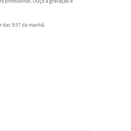
a profissional. Ouça a gravação e
ir das 9:37 da manhã.