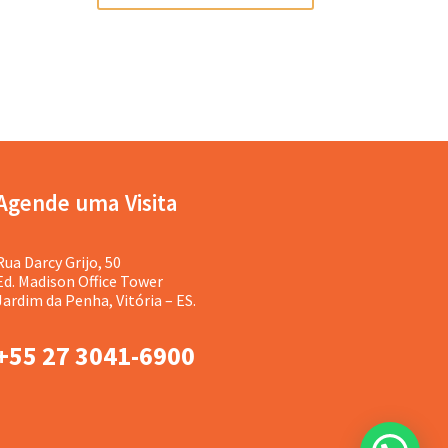
Agende uma Visita
Rua Darcy Grijo, 50
Ed. Madison Office Tower
Jardim da Penha, Vitória – ES.
+55 27 3041-6900