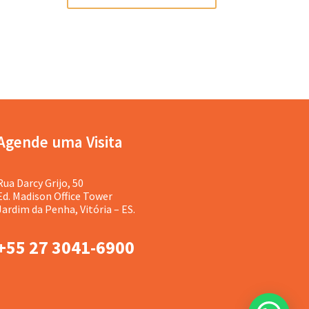
Agende uma Visita
Rua Darcy Grijo, 50
Ed. Madison Office Tower
Jardim da Penha, Vitória – ES.
+55 27 3041-6900