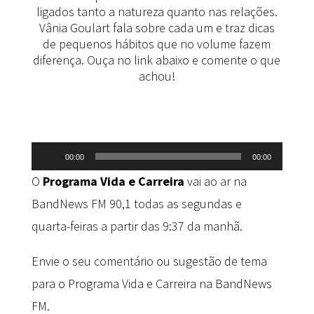
ligados tanto a natureza quanto nas relações.
Vânia Goulart fala sobre cada um e traz dicas
de pequenos hábitos que no volume fazem
diferença. Ouça no link abaixo e comente o que
achou!
Tocador
00:00
00:00
de
O
Programa Vida e Carreira
vai ao ar na
áudio
BandNews FM 90,1 todas as segundas e
quarta-feiras a partir das 9:37 da manhã.
Envie o seu comentário ou sugestão de tema
para o Programa Vida e Carreira na BandNews
FM.