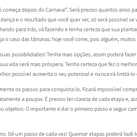
 começa depois do Carnaval”. Será preciso quantos anos pa
udança e o resultado que você quer ver, só será possível se 
lhando para trás, vá fazendo e tenha certeza que sua plant
a o caso das tâmaras: hoje você come, pois alguém, muitos 
e suas possibilidades! Tenha mais opções, assim poderá faze
sua vida será mais próspera. Tenha certeza que fez o melho
hor possível aumenta o seu potencial e nunca irá limitá-lo 
amente os passos para conquista-lo. Ficará impossível comp
mente a poupar. É preciso ter clareza de cada etapa e, ass
 objetivo. O importante é dar o primeiro passo e seguir cam
. Dê um passo de cada vez! Queimar etapas poderá fazê-lo 