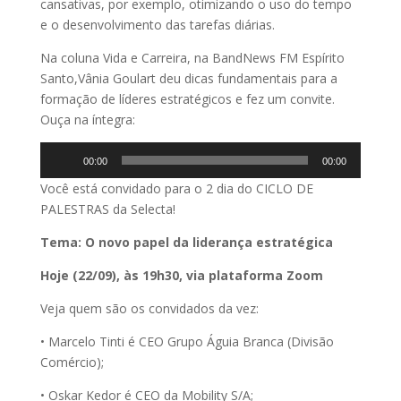
cansativas, por exemplo, otimizando o uso do tempo
e o desenvolvimento das tarefas diárias.
Na coluna Vida e Carreira, na BandNews FM Espírito
Santo,Vânia Goulart deu dicas fundamentais para a
formação de líderes estratégicos e fez um convite.
Ouça na íntegra:
Tocador
00:00
00:00
de
Você está convidado para o 2 dia do CICLO DE
áudio
PALESTRAS da Selecta!
Tema: O novo papel da liderança estratégica
Hoje (22/09), às 19h30, via plataforma Zoom
Veja quem são os convidados da vez:
• Marcelo Tinti é CEO Grupo Águia Branca (Divisão
Comércio);
• Oskar Kedor é CEO da Mobility S/A;