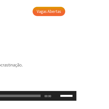
Vagas Abertas
crastinação.
Use
00:00
as