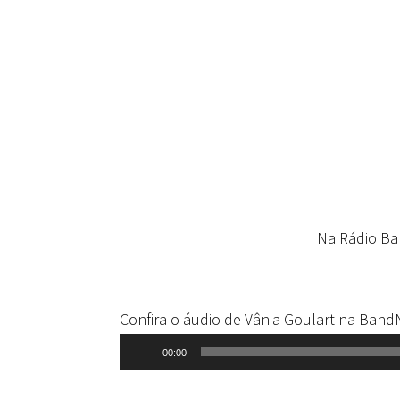
Na Rádio Ba
Confira o áudio de Vânia Goulart na Band
Tocador
00:00
de