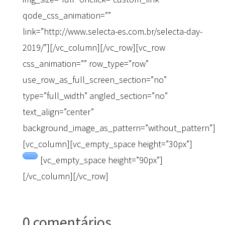
qode_css_animation=””
link=”http://www.selecta-es.com.br/selecta-day-
2019/”][/vc_column][/vc_row][vc_row
css_animation=”” row_type=”row”
use_row_as_full_screen_section=”no”
type=”full_width” angled_section=”no”
text_align=”center”
background_image_as_pattern=”without_pattern”]
[vc_column][vc_empty_space height=”30px”]
[vc_empty_space height=”90px”]
[/vc_column][/vc_row]
0 comentários