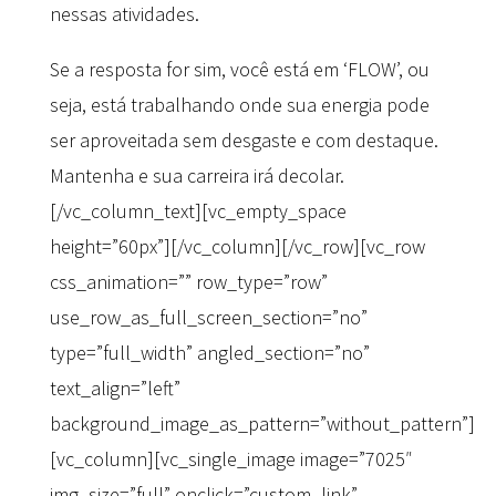
nessas atividades.
Se a resposta for sim, você está em ‘FLOW’, ou
seja, está trabalhando onde sua energia pode
ser aproveitada sem desgaste e com destaque.
Mantenha e sua carreira irá decolar.
[/vc_column_text][vc_empty_space
height=”60px”][/vc_column][/vc_row][vc_row
css_animation=”” row_type=”row”
use_row_as_full_screen_section=”no”
type=”full_width” angled_section=”no”
text_align=”left”
background_image_as_pattern=”without_pattern”]
[vc_column][vc_single_image image=”7025″
img_size=”full” onclick=”custom_link”